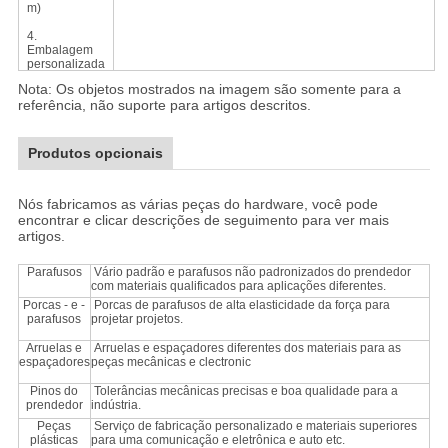
m)
4.
Embalagem
personalizada
Nota: Os objetos mostrados na imagem são somente para a
referência, não suporte para artigos descritos.
Produtos opcionais
Nós fabricamos as várias peças do hardware, você pode
encontrar e clicar descrições de seguimento para ver mais
artigos.
Parafusos
Vário padrão e parafusos não padronizados do prendedor
com materiais qualificados para aplicações diferentes.
Porcas - e -
Porcas de parafusos de alta elasticidade da força para
parafusos
projetar projetos.
Arruelas e
Arruelas e espaçadores diferentes dos materiais para as
espaçadores
peças mecânicas e clectronic
Pinos do
Tolerâncias mecânicas precisas e boa qualidade para a
prendedor
indústria.
Peças
Serviço de fabricação personalizado e materiais superiores
plásticas
para uma comunicação e eletrônica e auto etc.