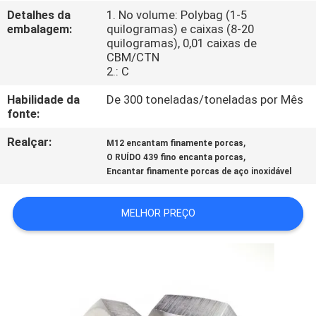
CONTROLE
Detalhes da
1. No volume: Polybag (1-5
embalagem:
quilogramas) e caixas (8-20
DA
quilogramas), 0,01 caixas de
QUALIDADE
CBM/CTN
2.: C
MAPA
Habilidade da
De 300 toneladas/toneladas por Mês
fonte:
DO
Realçar:
,
M12 encantam finamente porcas
SITE
,
O RUÍDO 439 fino encanta porcas
Encantar finamente porcas de aço inoxidável
PRIVACY
MELHOR PREÇO
POLICY