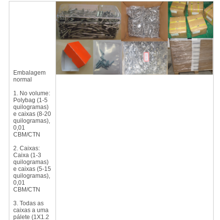
Embalagem
normal
1.
No volume:
Polybag (1-5
quilogramas)
e caixas (8-20
quilogramas),
0,01
CBM/CTN
2.
Caixas:
Caixa (1-3
quilogramas)
e caixas (5-15
quilogramas),
0,01
CBM/CTN
3.
Todas as
caixas a uma
pálete (1X1.2