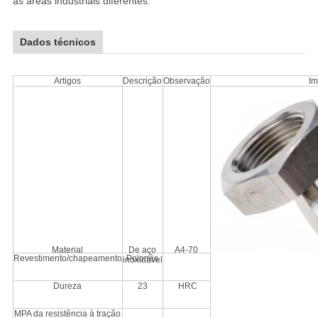
às áreas industriais diferentes.
Dados técnicos
Artigos
Descrição
Observação
I
Material
De aço
A4-70
Revestimento/chapeamento
Polonês
inoxidável
Dureza
23
HRC
MPA da resistência à tração