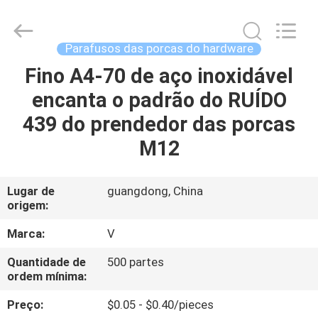
VEDALI
HARDWARE
CO.,
LTD.
All
Parafusos das porcas do hardware
Rights
Reserved.
Fino A4-70 de aço inoxidável
CASA
encanta o padrão do RUÍDO
PRODUTOS
439 do prendedor das porcas
M12
SOBRE
NÓS
Lugar de
guangdong, China
origem:
EXCURSÃO
Marca:
V
DA
Quantidade de
500 partes
ordem mínima:
FÁBRICA
Preço:
$0.05 - $0.40/pieces