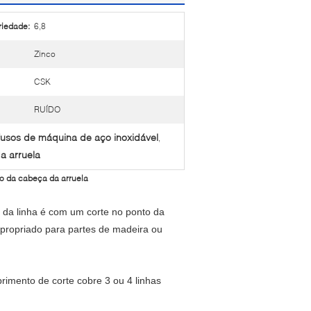
riedade:
6,8
Zinco
CSK
RUÍDO
fusos de máquina de aço inoxidável
,
da arruela
so da cabeça da arruela
e da linha é com um corte no ponto da
 apropriado para partes de madeira ou
rimento de corte cobre 3 ou 4 linhas