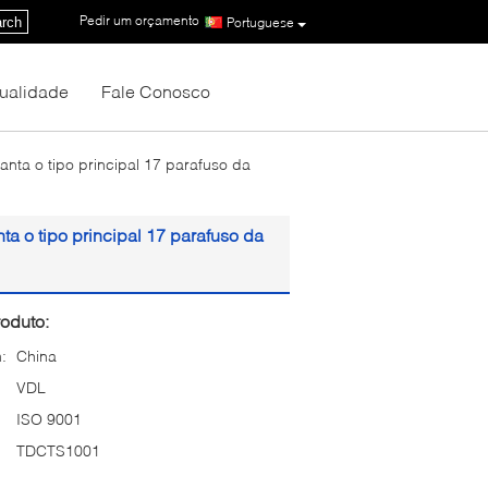
Pedir um orçamento
|
rch
Portuguese
Qualidade
Fale Conosco
anta o tipo principal 17 parafuso da
ta o tipo principal 17 parafuso da
oduto:
:
China
VDL
ISO 9001
TDCTS1001