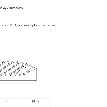
de aço inoxidável
NSI e o ISO, por exemplo o padrão do
H
PH #