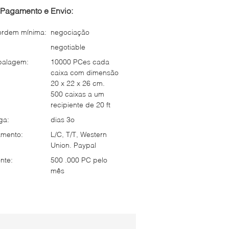
Pagamento e Envio:
ordem mínima:
negociação
negotiable
balagem:
10000 PCes cada
caixa com dimensão
20 x 22 x 26 cm.
500 caixas a um
recipiente de 20 ft
ga:
dias 3o
mento:
L/C, T/T, Western
Union. Paypal
nte:
500 .000 PC pelo
mês