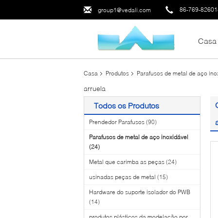
86-769-8260
group1@vedali.com
Casa
Casa
Produtos
Parafusos de metal de aço ino
arruela
Todos os Produtos
Prendedor Parafusos
(90)
Parafusos de metal de aço inoxidável
(24)
Metal que carimba as peças
(24)
usinadas peças de metal
(15)
Hardware do suporte isolador do PWB
(14)
produtos plásticos da modelação por