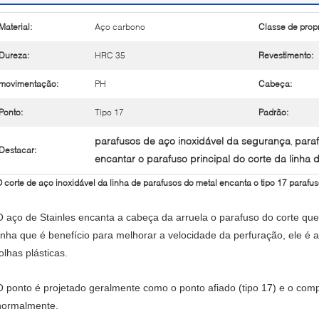
Material:
Aço carbono
Classe de prop
Dureza:
HRC 35
Revestimento:
movimentação:
PH
Cabeça:
Ponto:
Tipo 17
Padrão:
parafusos de aço inoxidável da segurança
para
,
Destacar:
encantar o parafuso principal do corte da linha 
 corte de aço inoxidável da linha de parafusos do metal encanta o tipo 17 parafu
O aço de Stainles encanta a cabeça da arruela o parafuso do corte qu
linha que é benefício para melhorar a velocidade da perfuração, ele é
olhas plásticas.
O ponto é projetado geralmente como o ponto afiado (tipo 17) e o comp
normalmente.