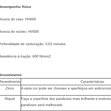
Desempenho físico
Dureza do caso: HV600
Dureza do núcleo: HV500
Profundidade de carburação: 0,01 minutos
Resistência à tração: 600 N/mm2
Revestimento
Revestimento
Características
Zinco
A vária cor pode ser choosen e aperfeiçoa em anticorros
Níquel
Faça a superfície dos parafusos mais brilhante e endur
parafusos será melhorado