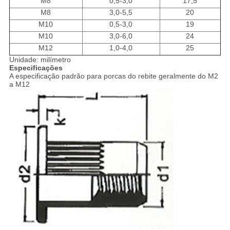
М8
0,5-3,0
17,5
М8
3,0-5,5
20
М10
0,5-3,0
19
М10
3,0-6,0
24
М12
1,0-4,0
25
Unidade: milímetro
Especificações
A especificação padrão para porcas do rebite geralmente do M2
a M12