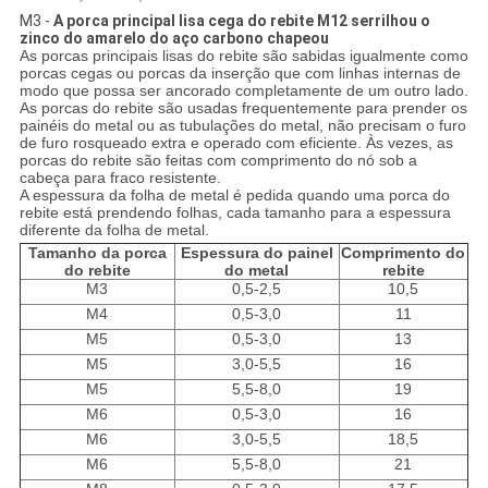
M3 -
A porca principal lisa cega do rebite M12 serrilhou o
zinco do amarelo do aço carbono chapeou
As porcas principais lisas do rebite são sabidas igualmente como
porcas cegas ou porcas da inserção que com linhas internas de
modo que possa ser ancorado completamente de um outro lado.
As porcas do rebite são usadas frequentemente para prender os
painéis do metal ou as tubulações do metal, não precisam o furo
de furo rosqueado extra e operado com eficiente. Às vezes, as
porcas do rebite são feitas com comprimento do nó sob a
cabeça para fraco resistente.
A espessura da folha de metal é pedida quando uma porca do
rebite está prendendo folhas, cada tamanho para a espessura
diferente da folha de metal.
Tamanho da porca
Espessura do painel
Comprimento do
do rebite
do metal
rebite
М3
0,5-2,5
10,5
М4
0,5-3,0
11
М5
0,5-3,0
13
М5
3,0-5,5
16
М5
5,5-8,0
19
М6
0,5-3,0
16
М6
3,0-5,5
18,5
М6
5,5-8,0
21