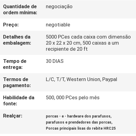
CONTROLE
Quantidade de
negociação
ordem mínima:
DA
QUALIDADE
Preço:
negotiable
Detalhes da
5000 PCes cada caixa com dimensão
MAPA
embalagem:
20 x 22 x 20 cm, 500 caixas a um
recipiente de 20 ft
DO
Tempo de
30 DIAS
SITE
entrega:
Termos de
L/C, T/T, Western Union, Paypal
PRIVACY
pagamento:
POLICY
Habilidade da
500, 000 PCes pelo mês
fonte:
Realçar:
,
porcas - e - hardware dos parafusos
,
parafusos e prendedores das porcas
Porcas principais lisas do rebite HRC25