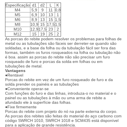
Especificação
d1
d2
L
K
M4
5,9
9
11
0,8
M5
6,9
10
13
1
M6
8,9
13
15
1,5
M8
10,9
15
17,5
1,5
M10
12,9
17,5
23
2
M12
15
19
25
2
As porcas do rebite podem resolver os problemas para folhas de
metal ou as tubulações são fáceis ser derreter-se quando são
soldadas, e a base da folha ou da tubulação fácil ser fora das
formas, também os furos rosqueados na folha ou tubulação não
é boa. assim as porcas do rebite não são precisar um furo
rosqueado de furo e porcas da solda em folhas ou em
tubulações de metal.
Vantagens
●
Rentável
Porcas do rebite em vez de um furo rosqueado de furo e da
solda prender os painéis e as tubulações
●
Conveniente operar-se
Com funções do furo e das linhas, introduza-o no material e o
painel ou as tubulações à mão ou uma arma de rebite a
afundado ele à superfície das folhas.
●
Fixe firmemente
Porcas do rebite com projeto do nó na parte externa do corpo.
As porcas dos rebites são feitas do material do aço carbono com
código SWRCH 1010, SWRCH 1018 e SCM435 está disponível
para a aplicação de grande resistência.