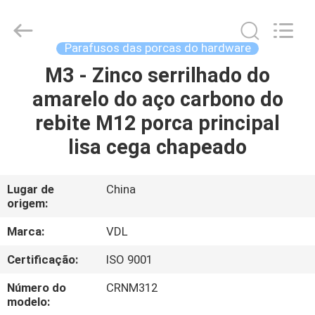
VEDALI
HARDWARE
CO.,
LTD.
All
Parafusos das porcas do hardware
Rights
Reserved.
M3 - Zinco serrilhado do
CASA
amarelo do aço carbono do
PRODUTOS
rebite M12 porca principal
lisa cega chapeado
SOBRE
NÓS
Lugar de
China
origem:
EXCURSÃO
Marca:
VDL
DA
Certificação:
ISO 9001
FÁBRICA
Número do
CRNM312
modelo: