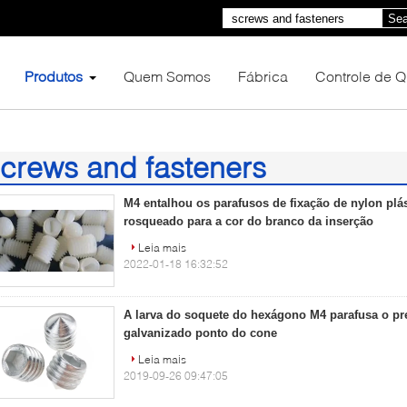
Sea
Produtos
Quem Somos
Fábrica
Controle de 
crews and fasteners
64)
M4 entalhou os parafusos de fixação de nylon plá
rosqueado para a cor do branco da inserção
Leia mais
2022-01-18 16:32:52
A larva do soquete do hexágono M4 parafusa o p
galvanizado ponto do cone
Leia mais
2019-09-26 09:47:05