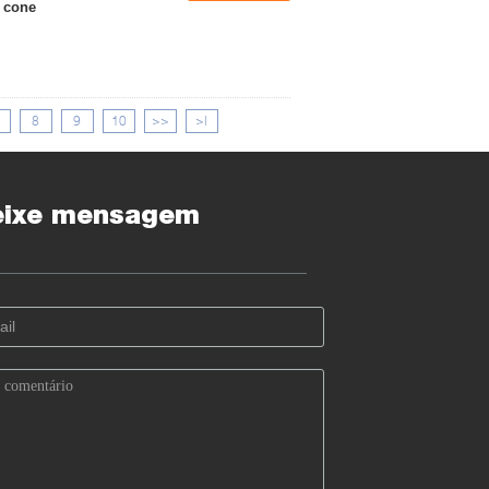
o cone
8
9
10
>>
>|
eixe mensagem