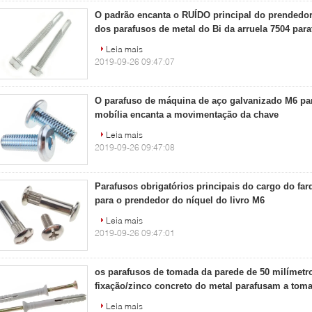
O padrão encanta o RUÍDO principal do prendedor
dos parafusos de metal do Bi da arruela 7504 par
Leia mais
2019-09-26 09:47:07
O parafuso de máquina de aço galvanizado M6 pa
mobília encanta a movimentação da chave
Leia mais
2019-09-26 09:47:08
Parafusos obrigatórios principais do cargo do fa
para o prendedor do níquel do livro M6
Leia mais
2019-09-26 09:47:01
os parafusos de tomada da parede de 50 milímetro
fixação/zinco concreto do metal parafusam a tom
Leia mais