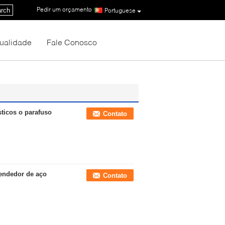
Pedir um orçamento
|
rch
Portuguese
Qualidade
Fale Conosco
sticos o parafuso
Contato
rendedor de aço
Contato