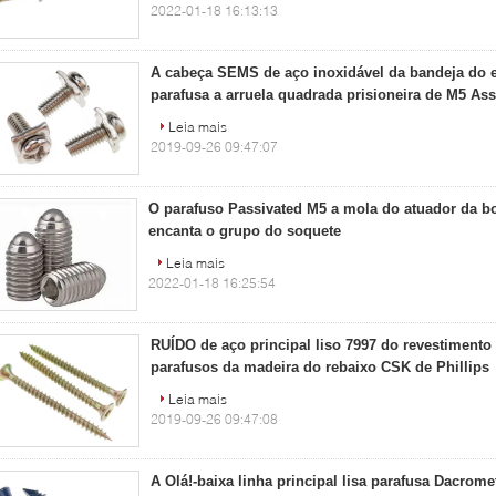
2022-01-18 16:13:13
A cabeça SEMS de aço inoxidável da bandeja do e
parafusa a arruela quadrada prisioneira de M5 As
Leia mais
2019-09-26 09:47:07
O parafuso Passivated M5 a mola do atuador da b
encanta o grupo do soquete
Leia mais
2022-01-18 16:25:54
RUÍDO de aço principal liso 7997 do revestimento
parafusos da madeira do rebaixo CSK de Phillips
Leia mais
2019-09-26 09:47:08
A Olá!-baixa linha principal lisa parafusa Dacrome