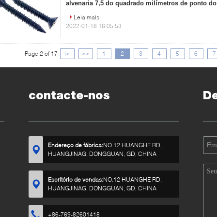
alvenaria 7,5 do quadrado milímetros de ponto d
Leia mais
2022-01-18 16:05:53
Page 2 of 17
|<
<<
1
2
3
4
5
6
7
contacte-nos
D
Endereço de fábrica:
NO.12 HUANGHE RD,
HUANGJINAG, DONGGUAN, GD, CHINA
Escritório de vendas:
NO.12 HUANGHE RD,
HUANGJINAG, DONGGUAN, GD, CHINA
+86-769-82601418