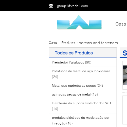
group1@vedali.com
Casa
screws and fasteners
Casa
Produtos
s
Todos os Produtos
(1
Prendedor Parafusos
(90)
Parafusos de metal de aço inoxidável
(24)
Metal que carimba as peças
(24)
usinadas peças de metal
(15)
Hardware do suporte isolador do PWB
(14)
produtos plásticos da modelação por
injecção
(18)