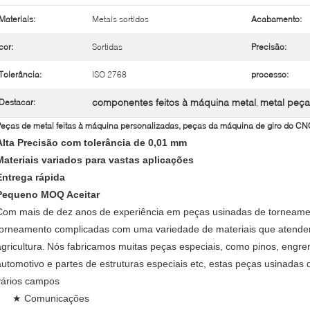
Materiais:
Metais sortidos
Acabamento:
cor:
Sortidas
Precisão:
Tolerância:
ISO 2768
processo:
componentes feitos à máquina metal
metal peça
Destacar:
,
eças de metal feitas à máquina personalizadas, peças da máquina de giro do CN
Alta Precisão com tolerância de 0,01 mm
Materiais variados para vastas aplicações
Entrega rápida
Pequeno MOQ Aceitar
Com mais de dez anos de experiência em peças usinadas de torneame
torneamento complicadas com uma variedade de materiais que atendem 
gricultura.
Nós fabricamos muitas peças especiais, como pinos, engre
automotivo e partes de estruturas especiais etc, estas peças usinada
vários campos
★ Comunicações