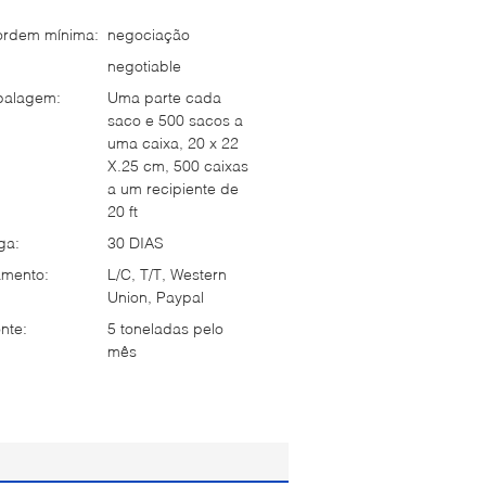
ordem mínima:
negociação
negotiable
balagem:
Uma parte cada
saco e 500 sacos a
uma caixa, 20 x 22
X.25 cm, 500 caixas
a um recipiente de
20 ft
ga:
30 DIAS
mento:
L/C, T/T, Western
Union, Paypal
nte:
5 toneladas pelo
mês