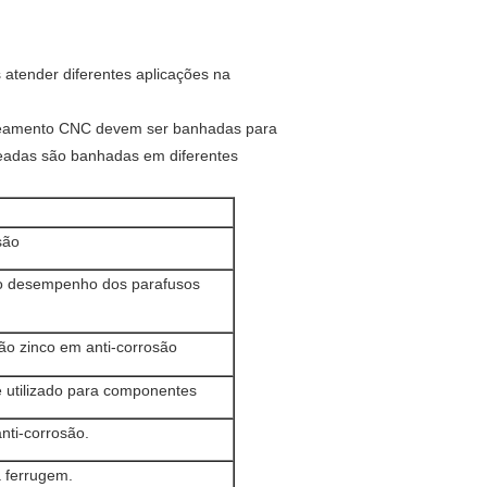
s atender diferentes aplicações na
rneamento CNC devem ser banhadas para
neadas são banhadas em diferentes
são
e o desempenho dos parafusos
tão zinco em anti-corrosão
e utilizado para componentes
nti-corrosão.
a ferrugem.