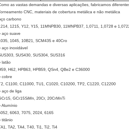
Como as vastas demandas e diversas aplicações, fabricamos diferente
Torneamento CNC, materiais de cobertura metálica e não metálica
Aço carbono
1214, 1215, Y12, Y15, 11MNPB30, 11MNPB37, 1,0711, 1,0728 e 1,072
● aço suave
1035, 1045, 10B21, SCM435 e 40Cro
● aço inoxidável
SUS303, SUS430, SUS304, SUS316
● latão
H59, H62, HPB63, HPB59, QSn4, QBe2 e C36000
● cobre
T2, C1100, C11000, TU1, C1020, C10200, TP2, C1220, C12200
● aço de liga
GCr15, GCr15SiMn, 20Cr, 20CrMnTi
● Alumínio
5052, 6063, 7075, 2024, 6165
 titânio
TA1, TA2, TA4, T40, Ti1, Ti2, Ti4