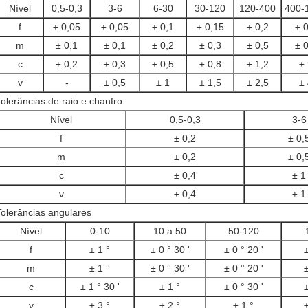
Nível
0,5-0,3
3-6
6-30
30-120
120-400
400-
f
± 0,05
± 0,05
± 0,1
± 0,15
± 0,2
± 0
m
± 0,1
± 0,1
± 0,2
± 0,3
± 0,5
± 0
c
± 0,2
± 0,3
± 0,5
± 0,8
± 1,2
± 
v
-
± 0,5
± 1
± 1,5
± 2,5
± 
Tolerâncias de raio e chanfro
Nível
0,5-0,3
3-6
f
± 0,2
± 0,
m
± 0,2
± 0,
c
± 0,4
± 1
v
± 0,4
± 1
Tolerâncias angulares
Nível
0-10
10 a 50
50-120
f
± 1 °
± 0 ° 30 '
± 0 ° 20 '
±
m
± 1 °
± 0 ° 30 '
± 0 ° 20 '
±
c
± 1 ° 30 '
± 1 °
± 0 ° 30 '
±
v
± 3 °
± 2 °
± 1 °
±