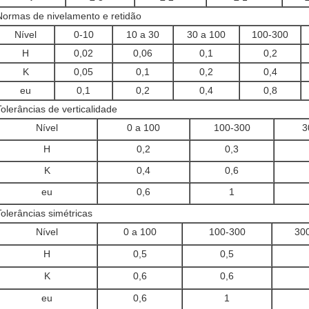
Normas de nivelamento e retidão
Nível
0-10
10 a 30
30 a 100
100-300
H
0,02
0,06
0,1
0,2
K
0,05
0,1
0,2
0,4
eu
0,1
0,2
0,4
0,8
Tolerâncias de verticalidade
Nível
0 a 100
100-300
3
H
0,2
0,3
K
0,4
0,6
eu
0,6
1
Tolerâncias simétricas
Nível
0 a 100
100-300
30
H
0,5
0,5
K
0,6
0,6
eu
0,6
1