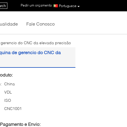
Pedir um orçamento
|
rch
Portuguese
Qualidade
Fale Conosco
e gerencio do CNC da elevada precisão
áquina de gerencio do CNC da
oduto:
:
China
VDL
ISO
CNC1001
Pagamento e Envio: