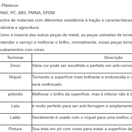
● Plásticos
PA66, PC, ABS, PMMA, EPDM
Acima de materiais com diferentes resistência à tração e característica
ndústria e agricultura.
Como a maioria das outras peças de metal, as peças usinadas de to
estender o serviço e melhorar o brilho, normalmente, essas peças tor
acabamentos com cores.
Terminar
Descrição
Zinco
Vária cor pode ser escolhido e perfeito em anti-corro
Níquel
Tornando a superfície mais brilhante e endurecida 
será melhorado
polonês
Melhorar o brilho da superfície, mas é inferior não é 
Lata
é muito perfeito para ser anti-ferrugem e amplament
Latão
Geralmente é usado com o níquel para uma melhor a
Pintura
Sua tinta em pó com cores para evitar a superfície d