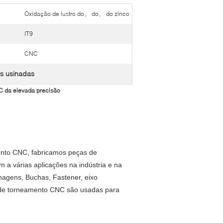
Oxidação de lustro do、 do、 do zinco
IT9
CNC
s usinadas
C da elevada precisão
nto CNC, fabricamos peças de
a várias aplicações na indústria e na
nagens, Buchas, Fastener, eixo
s de torneamento CNC são usadas para