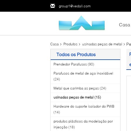
group1@vedali.com
Casa
Pe
Casa
Produtos
usinadas peças de metal
Todos os Produtos
Prendedor Parafusos
(90)
Parafusos de metal de aço inoxidável
(24)
Metal que carimba as peças
(24)
usinadas peças de metal
(15)
Hardware do suporte isolador do PWB
(14)
produtos plásticos da modelação por
injecção
(18)