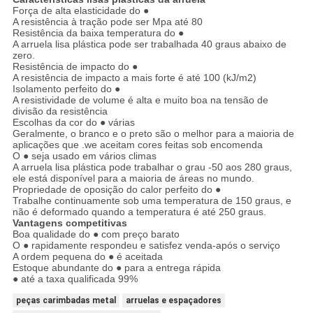
Força de alta elasticidade do ●
A resistência à tração pode ser Mpa até 80
Resistência da baixa temperatura do ●
A arruela lisa plástica pode ser trabalhada 40 graus abaixo de
zero.
Resistência de impacto do ●
A resistência de impacto a mais forte é até 100 (kJ/m2)
Isolamento perfeito do ●
A resistividade de volume é alta e muito boa na tensão de
divisão da resistência
Escolhas da cor do ● várias
Geralmente, o branco e o preto são o melhor para a maioria de
aplicações que .we aceitam cores feitas sob encomenda
O ● seja usado em vários climas
A arruela lisa plástica pode trabalhar o grau -50 aos 280 graus,
ele está disponível para a maioria de áreas no mundo.
Propriedade de oposição do calor perfeito do ●
Trabalhe continuamente sob uma temperatura de 150 graus, e
não é deformado quando a temperatura é até 250 graus.
Vantagens competitivas
Boa qualidade do ● com preço barato
O ● rapidamente respondeu e satisfez venda-após o serviço
A ordem pequena do ● é aceitada
Estoque abundante do ● para a entrega rápida
● até a taxa qualificada 99%
peças carimbadas metal
arruelas e espaçadores