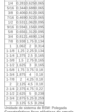
1/4
0,281
0,625
0,065
5/16
0,344
0,688
0,065
3/8
0,406
0,812
0,065
7/16
0,469
0,922
0,065
1/2
0,531
1,062
0,095
9/16
0,594
1,156
0,095
5/8
0,656
1,312
0,095
3/4
0,812
1,469
0,134
7/8
0,938
1,75
0,134
1
1,062
2
0,314
1-1/8
1,25
2,25
0,134
1-1/4
1,375
2,5
0,165
1-3/8
1,5
2,75
0,165
1-1/2
1,625
3
0,165
1-5/8
1,75
3,75
0,18
1-3/4
1,875
4
0,18
1-7/8
2
4,25
0,18
2
2,125
4,5
0,18
2-1/4
2,375
4,75
0,22
2-1/2
2,625
5
0,238
2-3/4
2,875
5,25
0,259
3
3,125
5,5
0,284
Unidade de sistema de BSW: Polegada
Características lisas plásticas da arruela