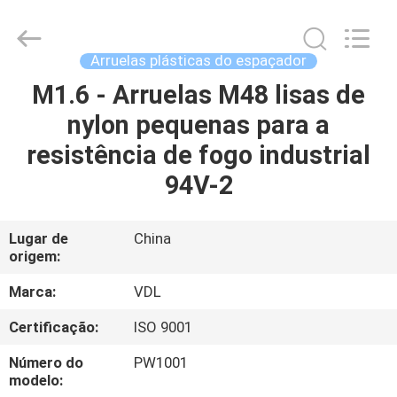
VEDALI
HARDWARE
CO.,
LTD.
All
Arruelas plásticas do espaçador
Rights
Reserved.
M1.6 - Arruelas M48 lisas de
CASA
nylon pequenas para a
PRODUTOS
resistência de fogo industrial
94V-2
SOBRE
NÓS
Lugar de
China
origem:
EXCURSÃO
Marca:
VDL
DA
Certificação:
ISO 9001
FÁBRICA
Número do
PW1001
modelo: