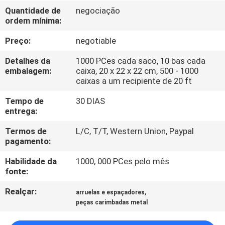
CONTROLE
Quantidade de
negociação
ordem mínima:
DA
QUALIDADE
Preço:
negotiable
Detalhes da
1000 PCes cada saco, 10 bas cada
MAPA
embalagem:
caixa, 20 x 22 x 22 cm, 500 - 1000
caixas a um recipiente de 20 ft
DO
Tempo de
30 DIAS
SITE
entrega:
Termos de
L/C, T/T, Western Union, Paypal
PRIVACY
pagamento:
POLICY
Habilidade da
1000, 000 PCes pelo mês
fonte:
Realçar:
,
arruelas e espaçadores
peças carimbadas metal