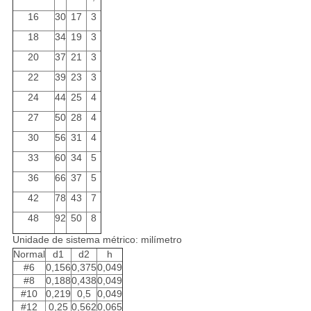
16
30
17
3
18
34
19
3
20
37
21
3
22
39
23
3
24
44
25
4
27
50
28
4
30
56
31
4
33
60
34
5
36
66
37
5
42
78
43
7
48
92
50
8
Unidade de sistema métrico: milímetro
Normal
d1
d2
h
#6
0,156
0,375
0,049
#8
0,188
0,438
0,049
#10
0,219
0,5
0,049
#12
0,25
0,562
0,065