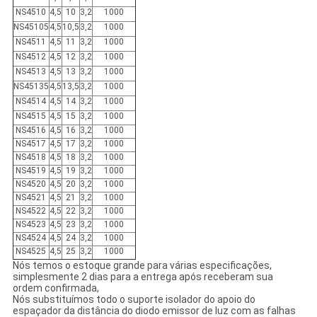
NS4510
4,5
10
3,2
1000
NS45105
4,5
10,5
3,2
1000
NS4511
4,5
11
3,2
1000
NS4512
4,5
12
3,2
1000
NS4513
4,5
13
3,2
1000
NS45135
4,5
13,5
3,2
1000
NS4514
4,5
14
3,2
1000
NS4515
4,5
15
3,2
1000
NS4516
4,5
16
3,2
1000
NS4517
4,5
17
3,2
1000
NS4518
4,5
18
3,2
1000
NS4519
4,5
19
3,2
1000
NS4520
4,5
20
3,2
1000
NS4521
4,5
21
3,2
1000
NS4522
4,5
22
3,2
1000
NS4523
4,5
23
3,2
1000
NS4524
4,5
24
3,2
1000
NS4525
4,5
25
3,2
1000
Nós temos o estoque grande para várias especificações,
simplesmente 2 dias para a entrega após receberam sua
ordem confirmada,
Nós substituímos todo o suporte isolador do apoio do
espaçador da distância do diodo emissor de luz com as falhas