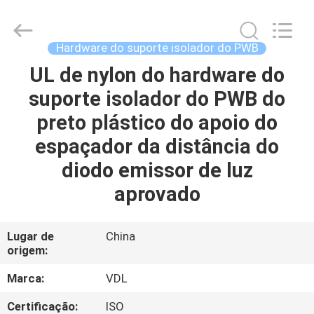
VEDALI
HARDWARE
CO.,
LTD.
All
Hardware do suporte isolador do PWB
Rights
Reserved.
UL de nylon do hardware do
CASA
suporte isolador do PWB do
PRODUTOS
preto plástico do apoio do
espaçador da distância do
SOBRE
diodo emissor de luz
NÓS
aprovado
EXCURSÃO
Lugar de
China
origem:
DA
FÁBRICA
Marca:
VDL
Certificação:
ISO