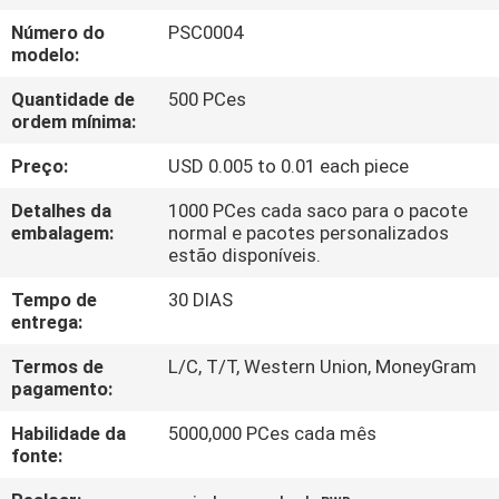
CONTROLE
Número do
PSC0004
DA
modelo:
QUALIDADE
Quantidade de
500 PCes
ordem mínima:
MAPA
Preço:
USD 0.005 to 0.01 each piece
DO
Detalhes da
1000 PCes cada saco para o pacote
SITE
embalagem:
normal e pacotes personalizados
estão disponíveis.
Tempo de
30 DIAS
PRIVACY
entrega:
POLICY
Termos de
L/C, T/T, Western Union, MoneyGram
pagamento:
Habilidade da
5000,000 PCes cada mês
fonte: