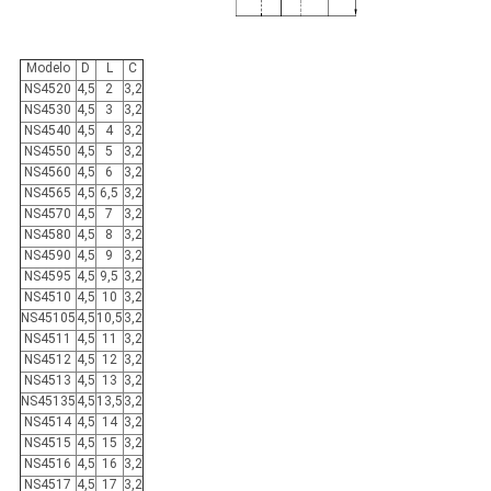
Modelo
D
L
C
NS4520
4,5
2
3,2
NS4530
4,5
3
3,2
NS4540
4,5
4
3,2
NS4550
4,5
5
3,2
NS4560
4,5
6
3,2
NS4565
4,5
6,5
3,2
NS4570
4,5
7
3,2
NS4580
4,5
8
3,2
NS4590
4,5
9
3,2
NS4595
4,5
9,5
3,2
NS4510
4,5
10
3,2
NS45105
4,5
10,5
3,2
NS4511
4,5
11
3,2
NS4512
4,5
12
3,2
NS4513
4,5
13
3,2
NS45135
4,5
13,5
3,2
NS4514
4,5
14
3,2
NS4515
4,5
15
3,2
NS4516
4,5
16
3,2
NS4517
4,5
17
3,2