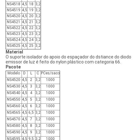
NS4518
4,5
18
3,2
NS4519
4,5
19
3,2
NS4520
4,5
20
3,2
NS4521
4,5
21
3,2
NS4522
4,5
22
3,2
NS4523
4,5
23
3,2
NS4524
4,5
24
3,2
NS4525
4,5
25
3,2
Material
O suporte isolador do apoio do espaçador do dstiance do diodo
emissor de luz é feito do nylon plástico com categoria 66.
Pacote
Modelo
D
L
C
PCes/saco
NS4520
4,5
2
3,2
1000
NS4530
4,5
3
3,2
1000
NS4540
4,5
4
3,2
1000
NS4550
4,5
5
3,2
1000
NS4560
4,5
6
3,2
1000
NS4565
4,5
6,5
3,2
1000
NS4570
4,5
7
3,2
1000
NS4580
4,5
8
3,2
1000
NS4590
4,5
9
3,2
1000
NS4595
4,5
9,5
3,2
1000