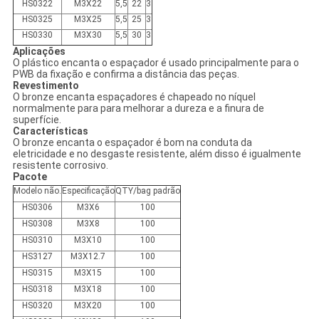
HS0322
M3X22
5,5
22
3
HS0325
M3X25
5,5
25
3
HS0330
M3X30
5,5
30
3
Aplicações
O plástico encanta o espaçador é usado principalmente para o
PWB da fixação e confirma a distância das peças.
Revestimento
O bronze encanta espaçadores é chapeado no níquel
normalmente para para melhorar a dureza e a finura de
superfície.
Características
O bronze encanta o espaçador é bom na conduta da
eletricidade e no desgaste resistente, além disso é igualmente
resistente corrosivo.
Pacote
Modelo não.
Especificação
QTY/bag padrão
HS0306
M3X6
100
HS0308
M3X8
100
HS0310
M3X10
100
HS3127
M3X12.7
100
HS0315
M3X15
100
HS0318
M3X18
100
HS0320
M3X20
100