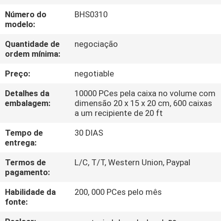
CONTROLE
Número do
BHS0310
DA
modelo:
QUALIDADE
Quantidade de
negociação
ordem mínima:
MAPA
Preço:
negotiable
DO
Detalhes da
10000 PCes pela caixa no volume com
SITE
embalagem:
dimensão 20 x 15 x 20 cm, 600 caixas
a um recipiente de 20 ft
Tempo de
30 DIAS
PRIVACY
entrega:
POLICY
Termos de
L/C, T/T, Western Union, Paypal
pagamento:
Habilidade da
200, 000 PCes pelo mês
fonte: