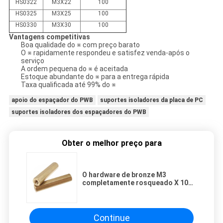
HS0322
M3X22
100
HS0325
M3X25
100
HS0330
M3X30
100
Vantagens competitivas
Boa qualidade do ※ com preço barato
O ※ rapidamente respondeu e satisfez venda-após o
serviço
A ordem pequena do ※ é aceitada
Estoque abundante do ※ para a entrega rápida
Taxa qualificada até 99% do ※
apoio do espaçador do PWB
suportes isoladores da placa de PC
suportes isoladores dos espaçadores do PWB
Obter o melhor preço para
O hardware de bronze M3
completamente rosqueado X 10
do suporte isolador do PWB
encanta suportes isoladores dos
espaçadores para a eletrônica
Continue