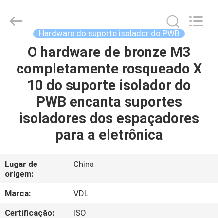
VEDALI
HARDWARE
CO.,
LTD.
All
Hardware do suporte isolador do PWB
Rights
Reserved.
O hardware de bronze M3
CASA
completamente rosqueado X
PRODUTOS
10 do suporte isolador do
PWB encanta suportes
SOBRE
isoladores dos espaçadores
NÓS
para a eletrônica
EXCURSÃO
Lugar de
China
origem:
DA
FÁBRICA
Marca:
VDL
Certificação:
ISO