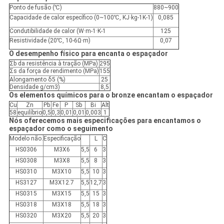
Ponto de fusão (℃)
880~900
Capacidade de calor específico (0~100℃, KJ·kg-1K-1)
0,085
Condutibilidade de calor (W·m-1·K-1
125
Resistividade (20℃, 10-6Ω·m)
0,07
O desempenho físico para encanta o espaçador
Σb da resistência à tração (MPa)
295
Σs da força de rendimento (MPa)
155
Alongamento δ5 (%)
25
Densidade g/cm3)
8,5
Os elementos químicos para o bronze encantam o espaçador
Cu
Zn
Pb
Fe
P
Sb
Bi
Alt
58
equilíbrio
0,5
0,3
0,01
0,01
0,003
1
Nós oferecemos mais especificações para encantamos o
espaçador como o seguimento
Modelo não.
Especificação
L
C
HS0306
M3X6
5,5
6
3
HS0308
M3X8
5,5
8
3
HS0310
M3X10
5,5
10
3
HS3127
M3X12.7
5,5
12,7
3
HS0315
M3X15
5,5
15
3
HS0318
M3X18
5,5
18
3
HS0320
M3X20
5,5
20
3