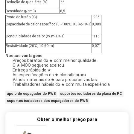
Redução do ψ da área (%)
66
Densidade g/cm3)
8,5
Ponto de fusão (℃)
906
Capacidade de calor específico (0~100℃, KJ·kg-1K-1)
0,083
Condutibilidade de calor (W·m-1·K-1)
116
Resistividade (20℃, 10-6Ω·m)
0,071
Nossas vantagens
Preços baratos do ★ com melhor qualidade
O ★ MOQ pequeno aceitou
Entrega rápida do ★
As especificações do ★ classificaram
Vários materiais do ★ para procuras vastas
Trabalhadores hábeis do ★ com muita experiência
apoio do espaçador do PWB
suportes isoladores da placa de PC
suportes isoladores dos espaçadores do PWB
Obter o melhor preço para