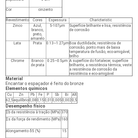
Cor
cinzento
Revestimento
Cores
Espessura
Charicteristic
Zinco
Azul,
5-107μm
Superfície brilhante e lisa, resistência
branco,
de corrosão
preto,
amarelo
Lata
Prata
0.13~1.27μm
Boa ductilidade, resistência de
corrosão, ponto mais de baixa
temperatura de fusão, eco-amigável,
brilho
Chrome
Branco
0.25~0.5μm
A superfície do fortalecer, superfície
de prata
brilhante, a resistência térmica, veste
a resistência de corrosão da
resistência e eco-amigável
Material
Encantar o espaçador é feito do bronze
Elementos químicos
Cu
Zn
Pb
Fe
P
Sb
Bi
Alt
62,5
equilíbrio
0,08
0,15
0,01
0,005
0,002
0,5
Desempenho físico
Σb da resistência à tração (MPa)
370
Σs da força de rendimento (MPa)
160
Alongamento δ5 (%)
15