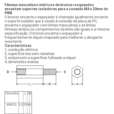
Fêmeas masculinos métricos de bronze rosqueados
encantam suportes isoladores para a conexão M4 x 20mm do
PWB
O bronze encanta o espaçador é chamado igualmente encanta
o suporte isolador que é usado à conexão da placa de PC,
encanta o espaçador com linhas masculinas e as linhas
fêmeas ambos os comprimentos da linha são iguais e a mesma
especificação. O bronze encanta o espaçador é
frequentemente níquel chapeado para melhorar o desgaste
resistente.
Características
1, condução elétrica
2, superfície lisa sem rebarbas
3, endurecem a superfície folheado a níquel
4, dimensões exatas
Tamanho
L
C
B
M4X20
5,5
20
4
6