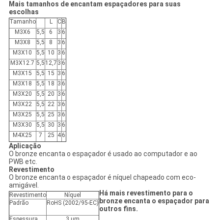
Mais tamanhos de encantam espaçadores para suas
escolhas
Tamanho
L
C
B
M3X6
5,5
6
3
6
M3X8
5,5
8
3
6
M3X10
5,5
10
3
6
M3X12.7
5,5
12,7
3
6
M3X15
5,5
15
3
6
M3X18
5,5
18
3
6
M3X20
5,5
20
3
6
M3X22
5,5
22
3
6
M3X25
5,5
25
3
6
M3X30
5,5
30
3
6
M4X25
7
25
4
6
Aplicação
O bronze encanta o espaçador é usado ao computador e ao
PWB etc.
Revestimento
O bronze encanta o espaçador é níquel chapeado com eco-
amigável.
Há mais revestimento para o
Revestimento
Níquel
bronze encanta o espaçador para
Padrão
RoHS (2002/95-EC)
outros fins.
Espessura
3 um