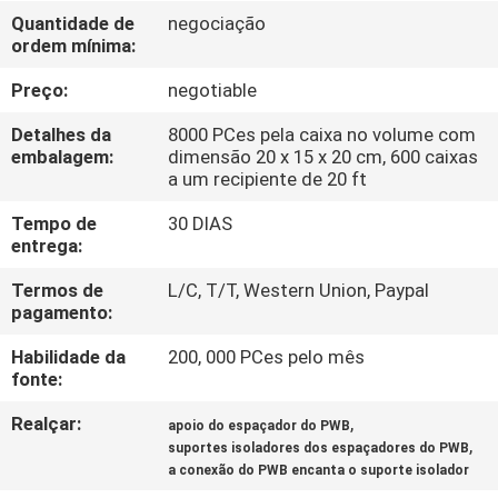
CONTROLE
Quantidade de
negociação
ordem mínima:
DA
QUALIDADE
Preço:
negotiable
Detalhes da
8000 PCes pela caixa no volume com
MAPA
embalagem:
dimensão 20 x 15 x 20 cm, 600 caixas
a um recipiente de 20 ft
DO
Tempo de
30 DIAS
SITE
entrega:
Termos de
L/C, T/T, Western Union, Paypal
PRIVACY
pagamento:
POLICY
Habilidade da
200, 000 PCes pelo mês
fonte:
Realçar:
,
apoio do espaçador do PWB
,
suportes isoladores dos espaçadores do PWB
a conexão do PWB encanta o suporte isolador