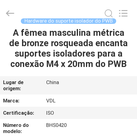
VEDALI
HARDWARE
CO.,
LTD.
All
Hardware do suporte isolador do PWB
Rights
Reserved.
A fêmea masculina métrica
CASA
de bronze rosqueada encanta
PRODUTOS
suportes isoladores para a
conexão M4 x 20mm do PWB
SOBRE
NÓS
Lugar de
China
origem:
EXCURSÃO
Marca:
VDL
DA
Certificação:
ISO
FÁBRICA
Número do
BHS0420
modelo: